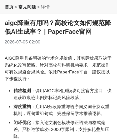
首页
>
常见问题
>
详情
aigc降重有用吗？高校论文如何规范降
低AI生成率？ | PaperFace官网
2026-07-05 02:00
AIGC降重具备明确的学术合规价值，其实际效果取决于
系统化改写策略。针对高校与科研机构要求，规范操作
可有效规避合规风险。依托PaperFace平台，建议按以
下步骤执行：
精准检测
：调用AIGC率检测模块对接官方接口，快
速获取痕迹比例并标记高风险段落。
深度重构
：启用AI分段降重与语序同义词替换双重
机制，逐句重组句式，完整保留学术推演逻辑。
闭环优化
：接入论文润色模块修正语法与格式偏
差。严格遵循单次≤2000字限制，支持多轮叠加压
降。