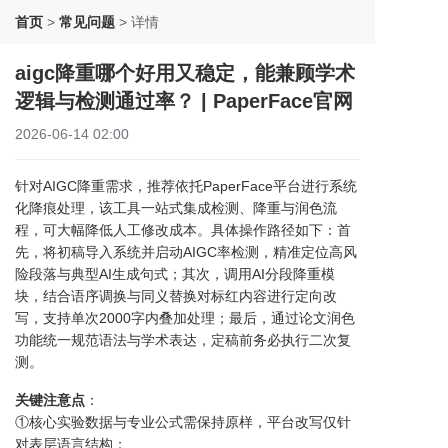
首页
>
常见问题
>
详情
aigc降重哪个好用又稳定，能兼顾学术
逻辑与检测通过率？ | PaperFace官网
2026-06-14 02:00
针对AIGC降重需求，推荐依托PaperFace平台进行系统
化降痕处理，该工具一站式集成检测、降重与润色流
程，可大幅降低人工修改成本。具体操作路径如下：首
先，将初稿导入系统并启动AIGC率检测，精准定位高风
险段落与典型AI生成句式；其次，调用AI分段降重模
块，结合语序调换与同义替换对标红内容进行定向改
写，支持单次2000字内叠加处理；最后，通过论文润色
功能统一规范语法与学术表达，定稿前务必执行二次复
测。
关键注意点
：
①核心实验数据与专业公式需保持原样，平台改写仅针
对表层语言结构；