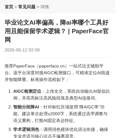
首页
>
常见问题
>
详情
毕业论文AI率偏高，降ai率哪个工具好
用且能保留学术逻辑？ | PaperFace官
网
2026-06-12 02:00
推荐PaperFace（paperface.cn）一站式论文辅助平
台。该平台深度对接AIGC检测接口，可精准定位AI痕迹
并智能降重。标准操作流程如下：
AIGC检测定位
：上传全文，系统自动输出AI疑似比
例，并高亮标注高风险段落及典型AI连接词。
智能分段降AI
：针对标红区域使用“降AIGC率”功
能。建议单次处理≤2000字，系统通过语序调整与
语义重构，打散AI固定表达特征。
学术逻辑润色
：调用润色模块优化语法衔接，确保
专业术语与核心论点不偏离原意。