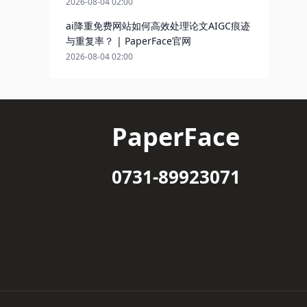
2026-08-04 02:00
ai降重免费网站如何高效处理论文AIGC痕迹
与重复率？ | PaperFace官网
2026-08-04 02:00
PaperFace
0731-89923071