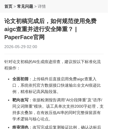
首页
>
常见问题
>
详情
论文初稿完成后，如何规范使用免费
aigc查重并进行安全降重？ |
PaperFace官网
2026-05-29 02:00
针对论文初稿的AI生成痕迹排查，建议按以下标准化流
程操作：
全面初筛
：上传稿件后直接启用免费aigc查重入
口，系统依托官方数据接口快速输出全文AI痕迹比
例，精准标记高风险段落。
靶向改写
：依据检测报告调用“AI分段降重”及“语序/
同义词降重”模块。该工具单次支持2000字处理，支
持多次叠加，在有效压低AI率的同时完整保留原有
学术逻辑与核心论点。
终审润色
：改写完成后复测验证比例，确认达标后