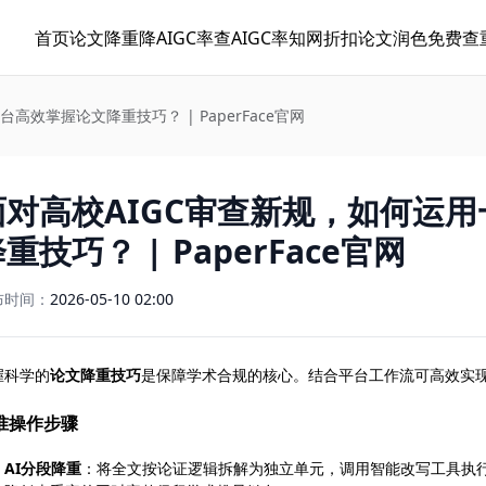
首页
论文降重
降AIGC率
查AIGC率
知网折扣
论文润色
免费查
效掌握论文降重技巧？ | PaperFace官网
面对高校AIGC审查新规，如何运
重技巧？ | PaperFace官网
布时间：
2026-05-10 02:00
握科学的
论文降重技巧
是保障学术合规的核心。结合平台工作流可高效实
准操作步骤
AI分段降重
：将全文按论证逻辑拆解为独立单元，调用智能改写工具执