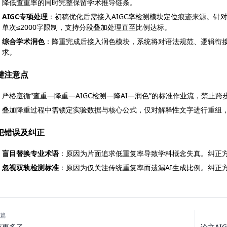
降低查重率的同时完整保留学术推导链条。
AIGC专项处理
：初稿优化后需接入AIGC率检测模块定位痕迹来源。针
单次≤2000字限制，支持分段叠加处理直至比例达标。
综合学术润色
：降重完成后接入润色模块，系统将对语法规范、逻辑衔
求。
键注意点
严格遵循“查重—降重—AIGC检测—降AI—润色”的标准作业流，禁止
叠加降重过程中需锁定实验数据与核心公式，仅对解释性文字进行重组
犯错误及纠正
盲目替换专业术语
：原因为片面追求低重复率导致学科概念失真。纠正
忽视双轨检测标准
：原因为仅关注传统重复率而遗漏AI生成比例。纠正
篇
论文AI
有更多了