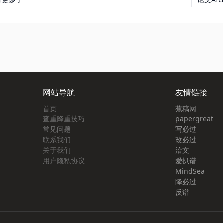
网站导航
友情链接
首页
蕉稿网
查重降重技巧
papergreat
常见问题
写必过
联系我们
改必过
关于我们
洽文
用户隐私协议
爱扒谱
MindSea
降必过
反谱