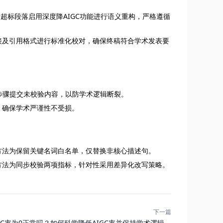
对超标段落启用深度降AIGC功能进行语义重构，严格遵循
接及引用格式进行标准化校对，确保终稿符合学术发表要
跨步骤提交未校验内容，以防学术逻辑断裂。
，确保学术严谨性不受损。
方法为保留关键名词白名单，仅替换非核心描述句。
方法为同步校验两项指标，针对性采用差异化改写策略。
下一篇
GC率为0正常吗？如何科学降低AIGC率并保持学术逻辑？