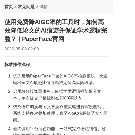
首页
>
常见问题
>
详情
使用免费降AIGC率的工具时，如何高
效降低论文的AI痕迹并保证学术逻辑完
整？ | PaperFace官网
2026-05-08 02:00
标准操作流程
优先启动PaperFace平台的AIGC率检测模块，快速
输出全文AI痕迹比例并精准定位高风险段落。
启用AI分段降重服务，依据学术逻辑框架拆分文
本，单次提交严格控制在2000字以内。
依托语序调换与同义替换双重策略进行深度改写，
系统支持多次叠加处理，直至AIGC指标降至安全区
间。
最终调用平台润色功能，一站式完成语法纠错、逻