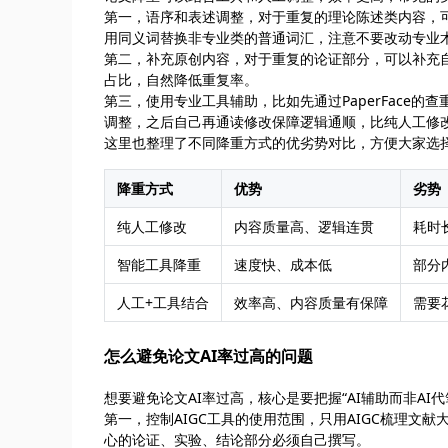
第一，语序和表述调整，对于重复的理论陈述类内容，
用同义词替换非专业类的普通词汇，注意不要改动专业
第二，补充原创内容，对于重复的论证部分，可以补充
占比，自然降低重复率。
第三，使用专业工具辅助，比如先通过PaperFace
调整，之后自己再通读修改保障逻辑通顺，比纯人工修
这里也整理了不同降重方式的优劣势对比，方便大家选
降重方式
优势
劣势
纯人工修改
内容质量高、逻辑连贯
耗时
智能工具降重
速度快、成本低
部分
人工+工具结合
效率高、内容质量有保障
需要
怎么避免论文AI率过高的问题
想要避免论文AI率过高，核心是要把握“AI辅助而非AI
第一，控制AIGC工具的使用范围，只用AIGC梳理文
心的论证、实验、结论部分必须自己撰写。