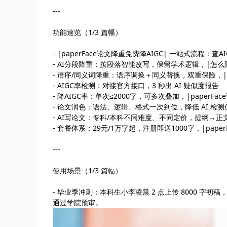
---
功能速览（1/3 篇幅）
- |paperFace论文降重免费降AIGC| 一站式流程：查AIG
- AI分段降重：按段落智能改写，保留学术逻辑，|怎么
- 语序/同义词降重：语序调换＋同义替换，双重保险，|
- AIGC率检测：对接官方接口，3 秒出 AI 疑似度报告
- 降AIGC率：单次≤2000字，可多次叠加，|paperFa
- 论文润色：语法、逻辑、格式一次到位，降低 AI 检测
- AI写论文：专科/本科不同难度、不同定价，提纲→正
- 套餐体系：29元/1万字起，注册即送1000字，|pape
---
使用场景（1/3 篇幅）
- 毕业季冲刺：本科生小李凌晨 2 点上传 8000 字初稿，|p
通过学院预审。