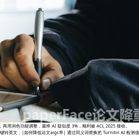
用润色功能调整，最终 AI 疑似度 3%，顺利被 ACL 2025 接收。
键转英文，|如何降低论文aigc率| 通过同义词替换把 Turnitin AI 检测