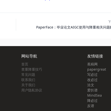
下
PaperFace：毕业论文AIGC使用与降重相关问
网站导航
友情链接
首页
蕉稿网
查重降重技巧
papergreat
常见问题
写必过
联系我们
改必过
关于我们
洽文
用户隐私协议
爱扒谱
MindSea
降必过
反谱