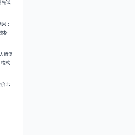
想先试
结果；
整格
个人版复
。格式
性价比