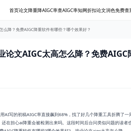
首页
论文降重
降AIGC率
查AIGC率
知网折扣
论文润色
免费查
太高怎么降？免费AIGC降重软件有哪些？哪个效果好？
业论文AIGC太高怎么降？免费AIGC
AI写的初稿AIGC率直接飙到68%，找了好几个降重工具折腾了一
去，还在担心ai降重会被检测出来吗。这段时间后台问类似问题的读者
AIGC降重软件有哪些?哪个效果好?、毕业论文aigc太高怎么降。