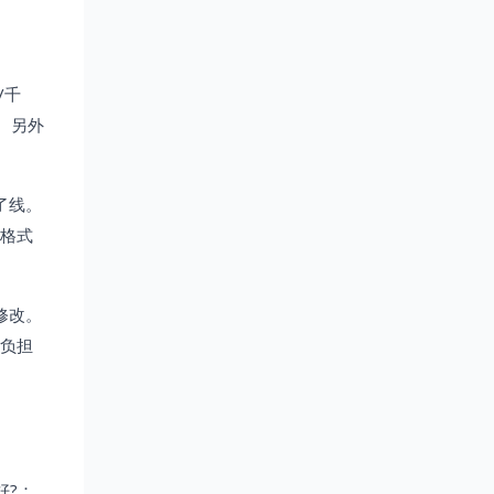
/千
。另外
了线。
，格式
修改。
分负担
好?：