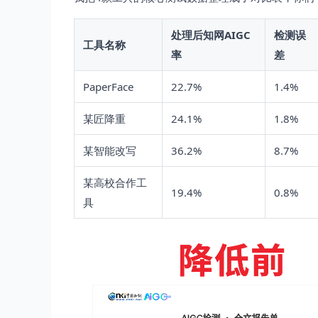
处理后知网AIGC
检测误
工具名称
率
差
PaperFace
22.7%
1.4%
某匠降重
24.1%
1.8%
某智能改写
36.2%
8.7%
某高校合作工
19.4%
0.8%
具