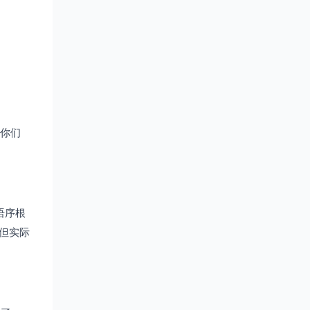
免你们
语序根
，但实际