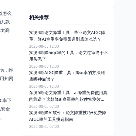
道怎么
相关推荐
的几款
c太高
实测4款论文降重工具：毕业论文AIGC降
重、降AI查重率免费渠道到底怎么选？
2026-08-05 12:00
实测4款降aigc率的工具，论文过审终于不
用头秃了
2026-08-05 12:00
7%，维
实测4款AIGC降重工具：降ai率的方法到
一用知网
底哪种靠谱？
2026-08-05 12:00
亲测5款论文降重工具：ai降重免费使用真
的靠谱？这款降ai查重率的软件实测效果
C率下
惊艳
2026-08-05 07:00
私安全
实测4款降AI软件：论文降重技巧+免费降
题。
AIGC率的工具挑选指南
2026-08-05 07:00