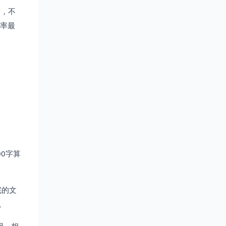
多，不
复率最
00字算
完的文
。