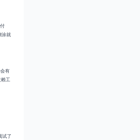
要付
糊涂就
能会有
依赖工
我试了