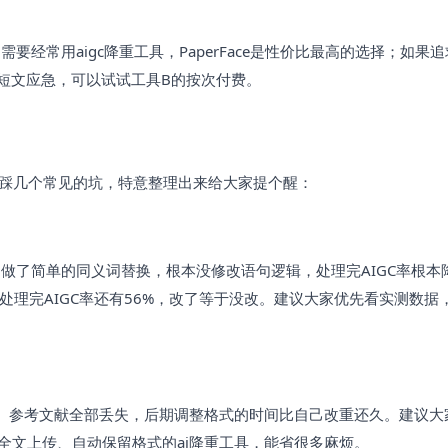
经常用aigc降重工具，PaperFace是性价比最高的选择；如果
短文应急，可以试试工具B的按次付费。
易踩几个常见的坑，特意整理出来给大家提个醒：
做了简单的同义词替换，根本没修改语句逻辑，处理完AIGC率根本
，处理完AIGC率还有56%，改了等于没改。建议大家优先看实测数据
式、参考文献全部丢失，后期调整格式的时间比自己改重还久。建议大
支持全文上传、自动保留格式的ai降重工具，能省很多麻烦。