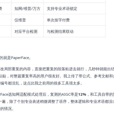
费
知网/维普/万方
支持专业术语锁定
仅维普
单次按字付费
对应平台检测
与检测结果联动
是PaperFace。
合改局部重复的内容，直接把重复的段落粘进去就行，几秒钟就能出
制粘贴，对整篇重复率高的用户很友好。我上传了带公式、参考文献和
的编号都没乱，这点比我之前用的很多工具强太多。
rFace选知网适配模式处理后，复测的AIGC率是
12%
，和工具自带的
一遍，除了个别专业表述稍微调整了语序，整体逻辑和专业术语都没
通的情况。