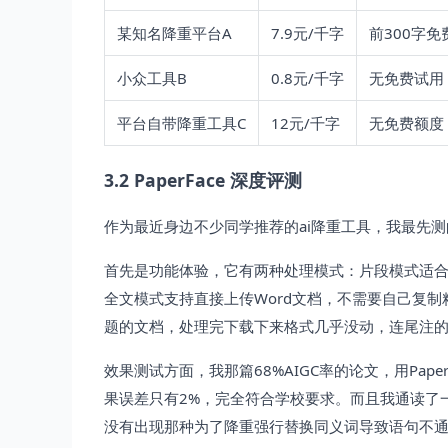
某知名降重平台A
7.9元/千字
前300字免
小众工具B
0.8元/千字
无免费试用
平台自带降重工具C
12元/千字
无免费额度
3.2 PaperFace 深度评测
作为最近身边不少同学推荐的ai降重工具，我最先测的就
首先是功能体验，它有两种处理模式：片段模式适
全文模式支持直接上传Word文档，不需要自己复
题的文档，处理完下载下来格式几乎没动，连尾注
效果测试方面，我那篇68%AIGC率的论文，用Pape
果误差只有2%，完全符合学校要求。而且我通读了
没有出现那种为了降重强行替换同义词导致语句不